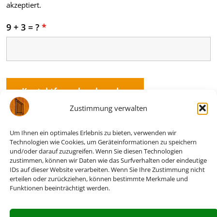
akzeptiert.
9 + 3 = ?
*
Zustimmung verwalten
Die Zauberharfe
Um Ihnen ein optimales Erlebnis zu bieten, verwenden wir
im Vertrieb von CAB Records
Technologien wie Cookies, um Geräteinformationen zu speichern
Bergstraße 4
und/oder darauf zuzugreifen. Wenn Sie diesen Technologien
96129 Mistendorf
zustimmen, können wir Daten wie das Surfverhalten oder eindeutige
IDs auf dieser Website verarbeiten. Wenn Sie Ihre Zustimmung nicht
erteilen oder zurückziehen, können bestimmte Merkmale und
+49 (0) 9505 - 8060606
Funktionen beeinträchtigt werden.
info@zauberharfe.de
Wir freuen uns auf Ihre Anfrage!