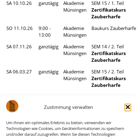
SA 10.10.26
ganztägig
Akademie
SEM 15 / 1. Teil
Münsingen
Zertifikatskurs
Zauberharfe
SO 11.10.26
9:00 -
Akademie
Baukurs Zauberharfe
13:00
Münsingen
SA 07.11.26
ganztägig
Akademie
SEM 14 / 2. Teil
Münsingen
Zertifikatskurs
Zauberharfe
SA 06.03.27
ganztägig
Akademie
SEM 15 / 2. Teil
Münsingen
Zertifikatskurs
Zauberharfe
Weitere Zauberharfen-Termine
Zustimmung verwalten
unserer Partner
Um Ihnen ein optimales Erlebnis zu bieten, verwenden wir
Technologien wie Cookies, um Geräteinformationen zu speichern
DATUM
ORT
ART
ANBIETER
LINK
und/oder darauf zuzugreifen. Wenn Sie diesen Technologien