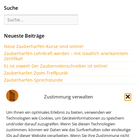
Suche
Neueste Beiträge
Neue Zauberharfen-Kurse sind online!
Zauberharfen-Lehrkraft werden – mit staatlich anerkanntem
Zertifikat!
Es ist soweit! Der Zaubernotenschreiber ist online!
Zauberharfen Zoom-Treffpunkt
Zauberharfen-Sprechstunde
Zauberharfen-Seminar
Ein musikalischer Gruß zum Download
Zustimmung verwalten
Zauberharfe Bau- und Spielkurse starten wieder!
Gruß aus dem Home-Office…
Um Ihnen ein optimales Erlebnis zu bieten, verwenden wir
Webseite zum Seminar online
Technologien wie Cookies, um Geräteinformationen zu speichern
und/oder darauf zuzugreifen. Wenn Sie diesen Technologien
Alle Kategorien
zustimmen, können wir Daten wie das Surfverhalten oder eindeutige
IDs auf dieser Website verarbeiten. Wenn Sie Ihre Zustimmung nicht
Allgemein